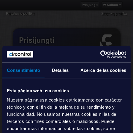
Atmesti viską
Prisijungti
Kalbos
Privatumo politika
Slapukų politika
Prisijungti
Consentimiento
Detalles
Acerca de las cookies
Esta página web usa cookies
Prisiminti mane
Nuestra página usa cookies estrictamente con carácter
técnico y con el fin de la mejora de su rendimiento y
Prisijungti
funcionalidad. No usamos nuestras cookies ni las de
terceros con fines comerciales o maliciosos. Puede
Pamiršote slaptažodį?
encontrar más información sobre las cookies, sobre