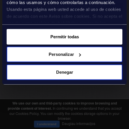
cómo las usamos y cómo controlarlas a continuación.
Usando esta página web usted accede al uso de cookies
de acuerdo con este Aviso sobre cookies. Si no acepta el
uso de estas cookies deshabilítelas siguiendo las
instrucciones que puede leer en este aviso, para que no
Permitir todas
puedan almacenarse en su dispositivo.
Personalizar
Denegar
We use our own and thid-party cookies to improve browsing and
provide content of interest.
In continuing we understand that you accept
our Cookies Policy. You can modify the cookies storage options in your
browser.
Daugiau informacijos
I understand